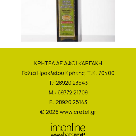
ΚΡΗΤΕΛ ΑΕ ΑΦΟΙ ΚΑΡΓΑΚΗ
Γαλιά Ηρακλείου Κρήτης, Τ.Κ. 70400
T.: 28920 23543
M.: 69772 21709
F.: 28920 25143
© 2026
www.cretel.gr